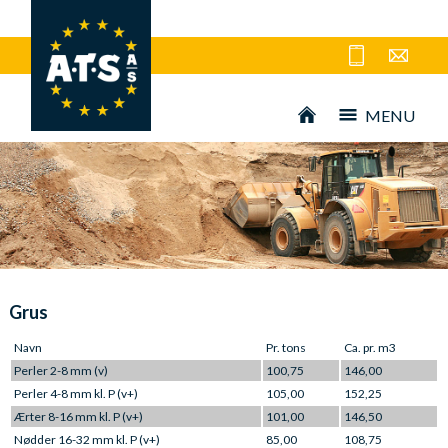
MENU
Grus
Navn
Pr. tons
Ca. pr. m3
Perler 2-8 mm (v)
100,75
146,00
Perler 4-8 mm kl. P (v+)
105,00
152,25
Ærter 8-16 mm kl. P (v+)
101,00
146,50
Nødder 16-32 mm kl. P (v+)
85,00
108,75