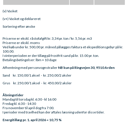
(v) Vasket
(v+) Vasket og deklareret
Sortering efter ønske
Priserne er ekskl. råstofafgift kr. 3,34 pr. ton / kr. 5,56 pr. m3
Priserne er ekskl. moms
Ved køb under kr. 500,00 pr. måned pålægges faktura et ekspeditionsgebyr på kr.
100,00.
I vinterperioden er der tillæg på frostfrit sand på kr. 15.00 pr. ton.
Betalingsbetingelser: lbm + 10 dage
Afhentning med personvognstrailer
NB kun på Ringvejen 30, 9510 Arden
Sand kr. 150,00/1 aksel - kr. 250,00/2 aksler
Grus kr. 250,00/1 aksel - kr. 450,00/2 aksler
Åbningstider
Mandag til torsdag kl. 6:30 - kl 16:00
Fredag kl. 6:30 - 14:30
Fra november til april dog fra 7:00.
I perioder med travlhed kan der aftales læsning udenfor disse tider.
Energitillæg pr. 1. april 2026 = 10,75 %