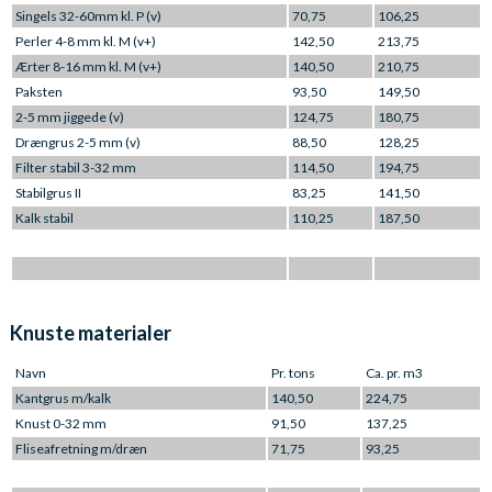
Singels 32-60mm kl. P (v)
70,75
106,25
Perler 4-8 mm kl. M (v+)
142,50
213,75
Ærter 8-16 mm kl. M (v+)
140,50
210,75
Paksten
93,50
149,50
2-5 mm jiggede (v)
124,75
180,75
Drængrus 2-5 mm (v)
88,50
128,25
Filter stabil 3-32 mm
114,50
194,75
Stabilgrus II
83,25
141,50
Kalk stabil
110,25
187,50
Knuste materialer
Navn
Pr. tons
Ca. pr. m3
Kantgrus m/kalk
140,50
224,75
Knust 0-32 mm
91,50
137,25
Fliseafretning m/dræn
71,75
93,25